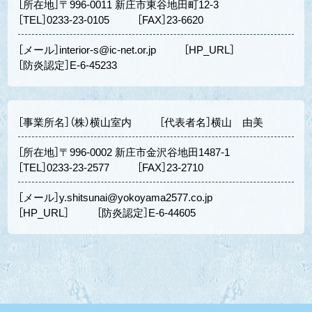
［所在地］〒996-0011 新庄市東谷地田町12-3
［TEL］0233-23-0105
［FAX］23-6620
［メール］interior-s@ic-net.or.jp
［HP_URL］
［防炎認定］E-6-45233
［事業所名］（株）横山室内
［代表者名］横山 由美
［所在地］〒996-0002 新庄市金沢谷地田1487-1
［TEL］0233-23-2577
［FAX］23-2710
［メール］y.shitsunai@yokoyama2577.co.jp
［HP_URL］
［防炎認定］E-6-44605