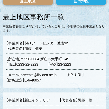
最上地区
庄内地区
最上地区事務所一覧
事業所名右側に ★印が付いているところは、各地域の役員事業所となり
ます。
［事業所名］（有）アートセンター誠表堂
［代表者名］加藤 健史
［所在地］〒996-0084 新庄市大手町1-45
［TEL］0233-22-3223
［FAX］23-3223
［メール］artcente@lily.ocn.ne.jp
［HP_URL］
［防炎認定］E-6-40057
［事業所名］新庄インテリア
［代表者名］阿部 修