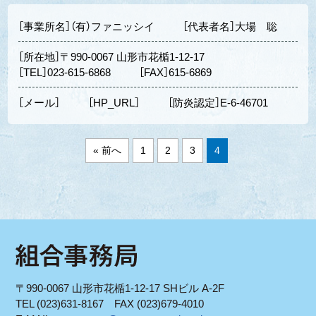
［事業所名］（有）ファニッシイ
［代表者名］大場 聡
［所在地］〒990-0067 山形市花楯1-12-17
［TEL］023-615-6868
［FAX］615-6869
［メール］
［HP_URL］
［防炎認定］E-6-46701
« 前へ
1
2
3
4
〒990-0067 山形市花楯1-12-17 SHビル A-2F
TEL (023)631-8167 FAX (023)679-4010