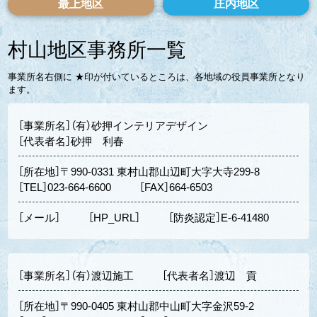
最上地区
庄内地区
村山地区事務所一覧
事業所名右側に ★印が付いているところは、各地域の役員事業所となり
ます。
［事業所名］（有）砂押インテリアデザイン
［代表者名］砂押 利春
［所在地］〒990-0331 東村山郡山辺町大字大寺299-8
［TEL］023-664-6600
［FAX］664-6503
［メール］
［HP_URL］
［防炎認定］E-6-41480
［事業所名］（有）渡辺施工
［代表者名］渡辺 貢
［所在地］〒990-0405 東村山郡中山町大字金沢59-2