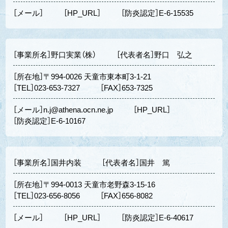
［メール］
［HP_URL］
［防炎認定］E-6-15535
［事業所名］野口実業（株）
［代表者名］野口 弘之
［所在地］〒994-0026 天童市東本町3-1-21
［TEL］023-653-7327
［FAX］653-7325
［メール］n.j@athena.ocn.ne.jp
［HP_URL］
［防炎認定］E-6-10167
［事業所名］国井内装
［代表者名］国井 篤
［所在地］〒994-0013 天童市老野森3-15-16
［TEL］023-656-8056
［FAX］656-8082
［メール］
［HP_URL］
［防炎認定］E-6-40617