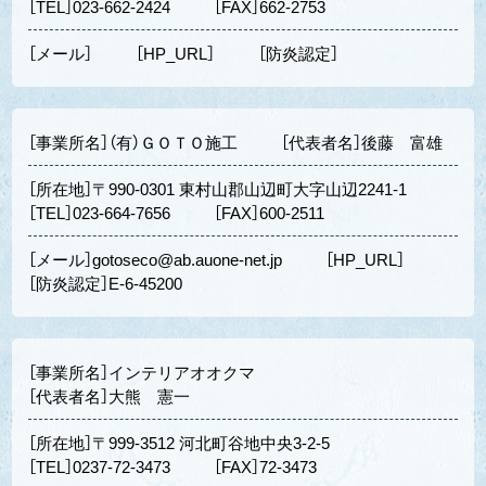
［TEL］023-662-2424
［FAX］662-2753
［メール］
［HP_URL］
［防炎認定］
［事業所名］（有）ＧＯＴＯ施工
［代表者名］後藤 富雄
［所在地］〒990-0301 東村山郡山辺町大字山辺2241-1
［TEL］023-664-7656
［FAX］600-2511
［メール］gotoseco@ab.auone-net.jp
［HP_URL］
［防炎認定］E-6-45200
［事業所名］インテリアオオクマ
［代表者名］大熊 憲一
［所在地］〒999-3512 河北町谷地中央3-2-5
［TEL］0237-72-3473
［FAX］72-3473