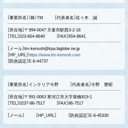
［事業所名］（株）TM
［代表者名］佐々木 誠
［所在地］〒994-0047 天童市駅西3-2-16
［TEL］023-654-8640
［FAX］654-8641
［メール］tm-kensoh@kpa.biglobe.ne.jp
［HP_URL］
https://www.tm-kensoh.com
［防炎認定］E-6-44737
［事業所名］インテリア今野
［代表者名］今野 豊昭
［所在地］〒991-0063 寒河江市大字柴橋819-1
［TEL］0237-86-7517
［FAX］86-7517
［メール］
［HP_URL］
［防炎認定］E-6-45330