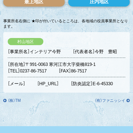
最上地区
庄内地区
事業所名右側に ★印が付いているところは、各地域の役員事業所となり
ます。
村山地区
［事業所名］インテリア今野
［代表者名］今野 豊昭
［所在地］〒991-0063 寒河江市大字柴橋819-1
［TEL］0237-86-7517
［FAX］86-7517
［メール］
［HP_URL］
［防炎認定］E-6-45330
（株）TM
（有）ファニッシイ