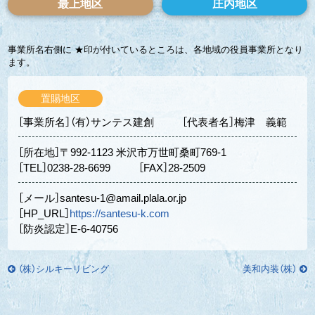
最上地区
庄内地区
事業所名右側に ★印が付いているところは、各地域の役員事業所となり
ます。
置賜地区
［事業所名］（有）サンテス建創
［代表者名］梅津 義範
［所在地］〒992-1123 米沢市万世町桑町769-1
［TEL］0238-28-6699
［FAX］28-2509
［メール］santesu-1@amail.plala.or.jp
［HP_URL］
https://santesu-k.com
［防炎認定］E-6-40756
（株）シルキーリビング
美和内装（株）