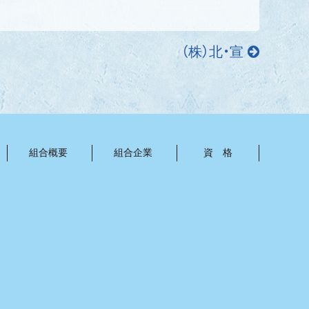
（株）北・宣
組合概要
組合企業
資 格