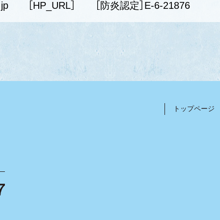
jp
［HP_URL］
［防炎認定］E-6-21876
トップページ