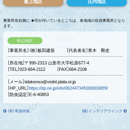
最上地区
庄内地区
事業所名右側に ★印が付いているところは、各地域の役員事業所となり
ます。
村山地区
［事業所名］（株）飯田建装
［代表者名］青木 剛史
［所在地］〒990-2313 山形市大字松原677-4
［TEL］023-664-2112
［FAX］664-2108
［メール］iidakenso@violet.plala.or.jp
［HP_URL］
https://itp.ne.jp/info/062447345000000899/
［防炎認定］E-6-40853
（有）有賀内装
（株）インテリアウイング