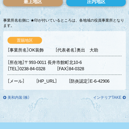
最上地区
庄内地区
事業所名右側に ★印が付いているところは、各地域の役員事業所となり
ます。
置賜地区
［事業所名］OK装飾
［代表者名］奥出 大助
［所在地］〒993-0011 長井市館町北10-6
［TEL］0238-84-0328
［FAX］84-0328
［メール］
［HP_URL］
［防炎認定］E-6-42906
美和内装（株）
インテリアTAKE